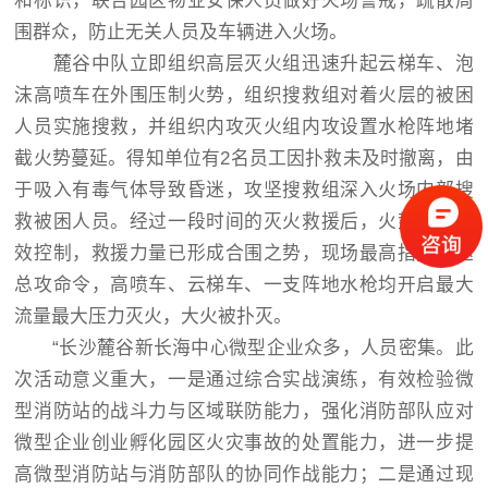
和标识，联合园区物业安保人员做好火场警戒，疏散周
围群众，防止无关人员及车辆进入火场。
麓谷中队立即组织高层灭火组迅速升起云梯车、泡
沫高喷车在外围压制火势，组织搜救组对着火层的被困
人员实施搜救，并组织内攻灭火组内攻设置水枪阵地堵
截火势蔓延。得知单位有2名员工因扑救未及时撤离，由
于吸入有毒气体导致昏迷，攻坚搜救组深入火场内部搜
救被困人员。经过一段时间的灭火救援后，火势得到有
效控制，救援力量已形成合围之势，现场最高指挥下达
总攻命令，高喷车、云梯车、一支阵地水枪均开启最大
流量最大压力灭火，大火被扑灭。
“长沙麓谷新长海中心微型企业众多，人员密集。此
次活动意义重大，一是通过综合实战演练，有效检验微
型消防站的战斗力与区域联防能力，强化消防部队应对
微型企业创业孵化园区火灾事故的处置能力，进一步提
高微型消防站与消防部队的协同作战能力；二是通过现