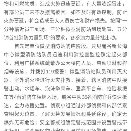
物和可燃物质，造成火势迅速蔓延，有大量浓烟冒出，
有部分员工来不及撤离被困。如不及时有效控制，防止
火势蔓延，将会造成重大人员伤亡和财产损失。按照“一
分钟临近员工到场、三分钟微型消防站到场处置、五分
钟首批消防力量到场”的要求，各参演力量分批出动。
首先是单位微型消防站响应阶段。只见麓谷新长海
中心微型消防站队员迅速利用消控室监控确定起火部
位，利用广播系统疏散办公大楼内人员、启动喷淋和排
烟等设施，并拨打119报警；微型消防站队员利用灭火
器、室外消火栓进行火灾扑救。接着，辖区消防中队接
警出动。水罐车、泡沫举高车、登高平台车、抢险救援
车等4台消防车相继入场，麓谷中队36名消防官兵快速抵
达，全力救援处置。侦察小组通过外部侦察和内部侦察
查明起火位置，了解火势发展情况和蔓延途径，确定无
爆炸无毒危险；安全警戒组确定警戒范围并设置警戒带