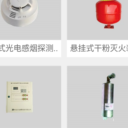
式光电感烟探测..
悬挂式干粉灭火装