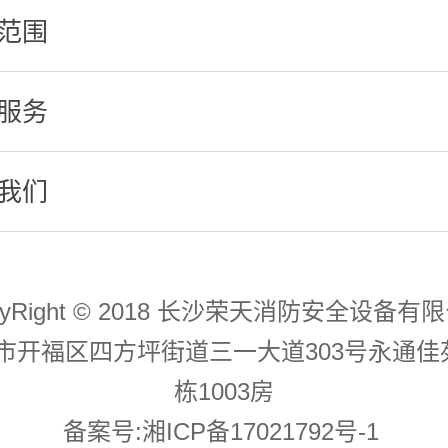
范围
服务
我们
pyRight © 2018 长沙荣天消防安全设备有
市开福区四方坪街道三一大道303号永通佳
栋1003房
备案号:
湘ICP备17021792号-1